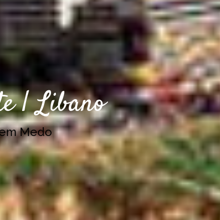
te | Libano
Sem Medo