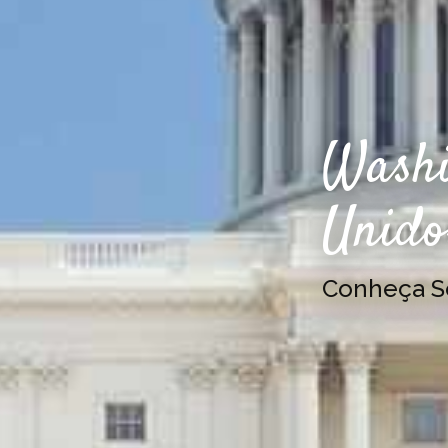
Washi
Unido
Conheça 