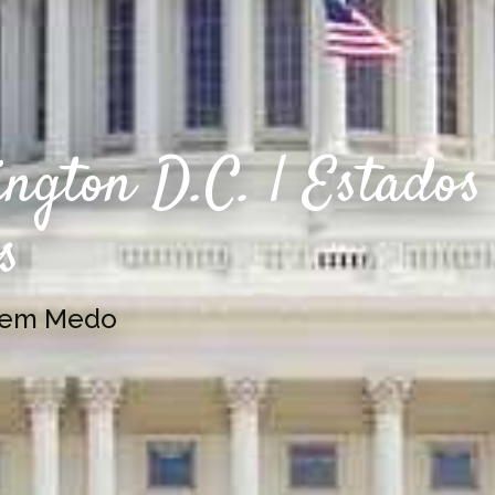
ngton D.C. | Estados
s
Sem Medo